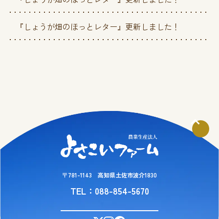
『しょうが畑のほっとレター』更新しました！
〒781-1143 高知県土佐市波介1830
TEL：088-854-5670