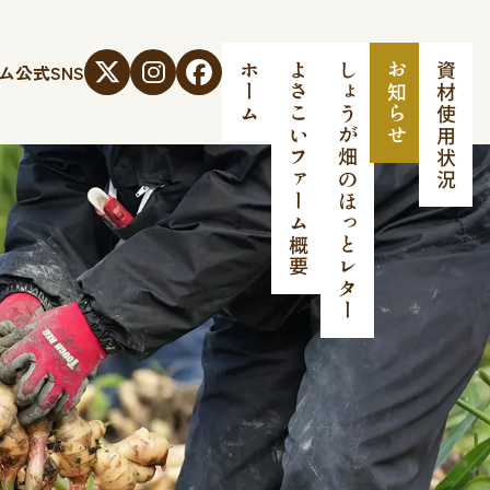
ム
公式SNS
ホーム
よさこいファーム概要
しょうが畑のほっとレター
お知らせ
資材使用状況