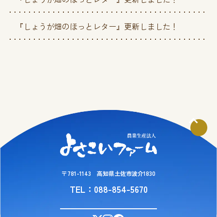
『しょうが畑のほっとレター』更新しました！
〒781-1143 高知県土佐市波介1830
TEL：088-854-5670