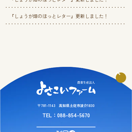
『しょうが畑のほっとレター』更新しました！
〒781-1143 高知県土佐市波介1830
TEL：088-854-5670