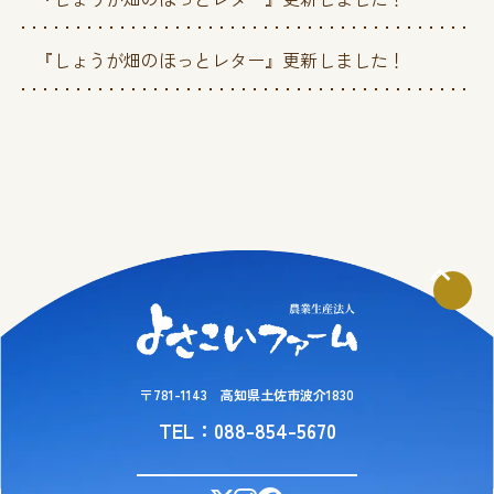
『しょうが畑のほっとレター』更新しました！
〒781-1143 高知県土佐市波介1830
TEL：088-854-5670