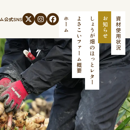
ム
公式SNS
ホーム
よさこいファーム概要
しょうが畑のほっとレター
お知らせ
資材使用状況