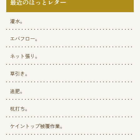
最近のほっとレター
灌水。
エバフロー。
ネット張り。
草引き。
追肥。
杭打ち。
ケイントップ被覆作業。