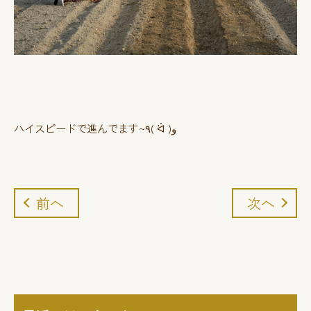
ハイスピードで進んでます~٩( ᐛ )و
前へ
次へ