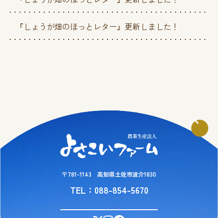
『しょうが畑のほっとレター』更新しました！
〒781-1143 高知県土佐市波介1830
TEL：088-854-5670