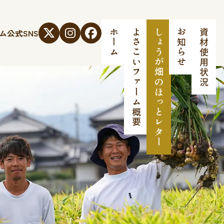
ム
公式SNS
ホーム
よさこいファーム概要
しょうが畑のほっとレター
お知らせ
資材使用状況