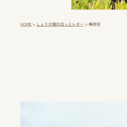
HOME
>
しょうが畑のほっとレター
>
梅雨空