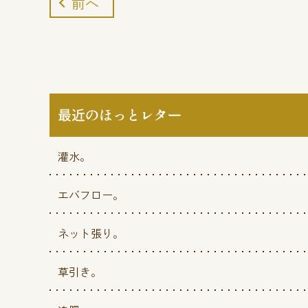
前へ
最近のほっとレター
灌水。
エバフロー。
ネット張り。
草引き。