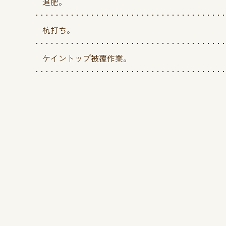
追肥。
杭打ち。
ケイントップ被覆作業。