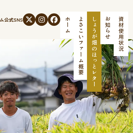
ム
公式SNS
ホーム
よさこいファーム概要
しょうが畑のほっとレター
お知らせ
資材使用状況